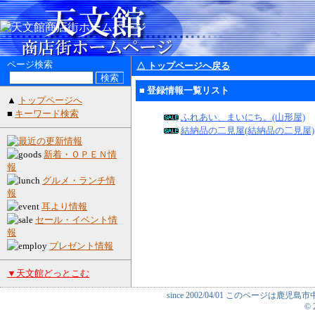
ページ検索
△ トップページへ戻る
■ 登録情報一覧リスト
▲
トップページへ
■
キーワード検索
ふれあい、まいにち。(山形屋)
結納品の二見屋(結納品の二見屋)
新着・ＯＰＥＮ情
報
グルメ・ランチ情
報
耳より情報
セール・イベント情
報
プレゼント情報
▼天文館どっとこむ
since 2002/04/01 このページ
© 