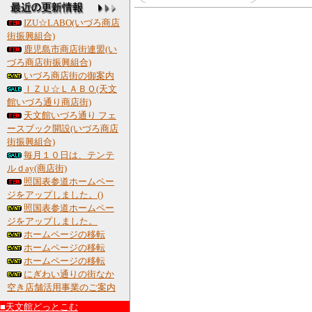
IZU☆LABO(いづろ商店
街振興組合)
鹿児島市商店街連盟(い
づろ商店街振興組合)
いづろ商店街の御案内
ＩＺＵ☆ＬＡＢＯ(天文
館いづろ通り商店街)
天文館いづろ通り フェ
ースブック開設(いづろ商店
街振興組合)
毎月１０日は、テンテ
ルｄay(商店街)
照国表参道ホームペー
ジをアップしました。()
照国表参道ホームペー
ジをアップしました。
ホームページの移転
ホームページの移転
ホームページの移転
にぎわい通りの街なか
空き店舗活用事業のご案内
■天文館どっとこむ