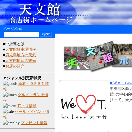
ページ検索
■中振連とは
■
天文館駐車場情報
■
鹿児島地方の天気
■
天文館周辺の観光
■
お店の紹介
▼ジャンル別更新状況
■ Ｗｅ Lo
新着・ＯＰＥＮ情
中央地区商店
報
館”の中心的
グルメ・ランチ情
担って、天
報
耳より情報
セール・イベント情
報
プレゼント情報